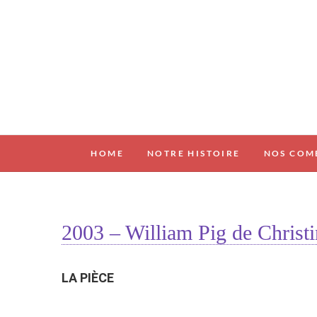
Skip
to
content
HOME
NOTRE HISTOIRE
NOS COM
2003 – William Pig de Christ
LA PIÈCE